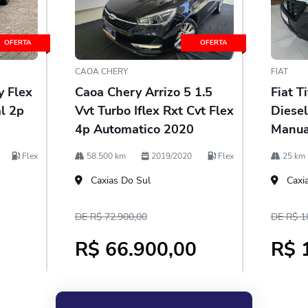
OFERTA
OFERTA
CAOA CHERY
FIAT
y Flex
Caoa Chery Arrizo 5 1.5
Fiat T
l 2p
Vvt Turbo Iflex Rxt Cvt Flex
Diese
4p Automatico 2020
Manua
Flex
58.500 km
2019/2020
Flex
25 km
Caxias Do Sul
Caxia
DE R$ 72.900,00
DE R$ 1
0
R$ 66.900,00
R$ 