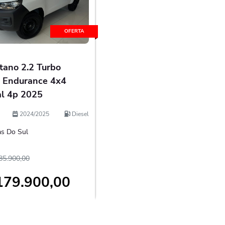
OFERTA
itano 2.2 Turbo
l Endurance 4x4
l 4p 2025
2024/2025
Diesel
s Do Sul
85.900,00
179.900,00