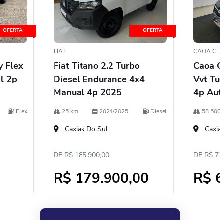
OFERTA
OFERTA
FIAT
CAOA CH
y Flex
Fiat Titano 2.2 Turbo
Caoa C
l 2p
Diesel Endurance 4x4
Vvt Tu
Manual 4p 2025
4p Au
Flex
25 km
2024/2025
Diesel
58.500
Caxias Do Sul
Caxia
DE R$ 185.900,00
DE R$ 7
0
R$ 179.900,00
R$ 