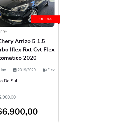
OFERTA
ERY
hery Arrizo 5 1.5
rbo Iflex Rxt Cvt Flex
tomatico 2020
 km
2019/2020
Flex
s Do Sul
2.900,00
66.900,00