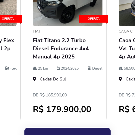
OFERTA
OFERTA
FIAT
CAOA CH
y Flex
Fiat Titano 2.2 Turbo
Caoa C
l 2p
Diesel Endurance 4x4
Vvt Tu
Manual 4p 2025
4p Au
Flex
25 km
2024/2025
Diesel
58.500
Caxias Do Sul
Caxia
DE R$ 185.900,00
DE R$ 7
0
R$ 179.900,00
R$ 