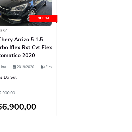
OFERTA
ERY
hery Arrizo 5 1.5
rbo Iflex Rxt Cvt Flex
tomatico 2020
 km
2019/2020
Flex
s Do Sul
2.900,00
66.900,00