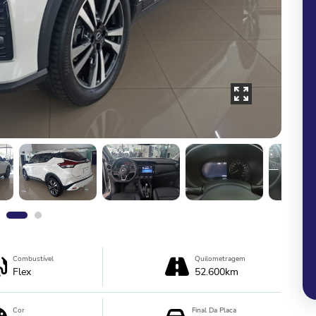
Combustível
Quilometragem
Flex
52.600km
Cor
Final Da Placa