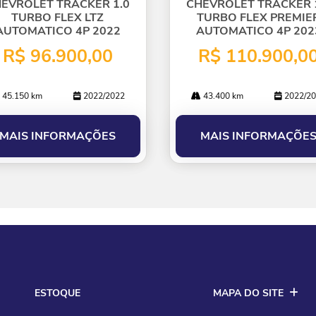
lhe
EVROLET TRACKER 1.0
CHEVROLET TRACKER 
TURBO FLEX LTZ
TURBO FLEX PREMIE
AUTOMATICO 4P 2022
AUTOMATICO 4P 202
R$ 96.900,00
R$ 110.900,0
45.150 km
2022/2022
43.400 km
2022/20
MAIS INFORMAÇÕES
MAIS INFORMAÇÕE
ESTOQUE
MAPA DO SITE