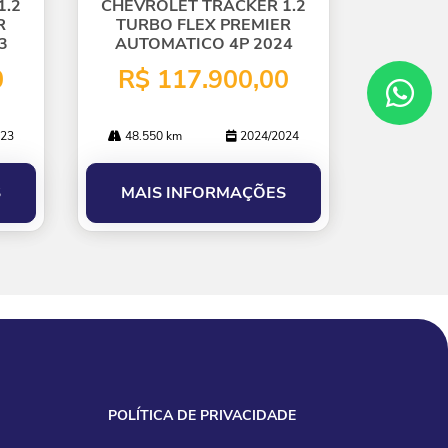
lhe
1.2
CHEVROLET TRACKER 1.2
R
TURBO FLEX PREMIER
3
AUTOMATICO 4P 2024
0
R$ 117.900,00
23
48.550 km
2024/2024
S
MAIS INFORMAÇÕES
POLÍTICA DE PRIVACIDADE