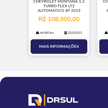
lhe
lhe
CHEVROLET MONTANA 1.2
CH
TURBO FLEX LTZ
AUTOMATICO 4P 2023
R$ 108.900,00
44.600 km
2023/2023
MAIS INFORMAÇÕES