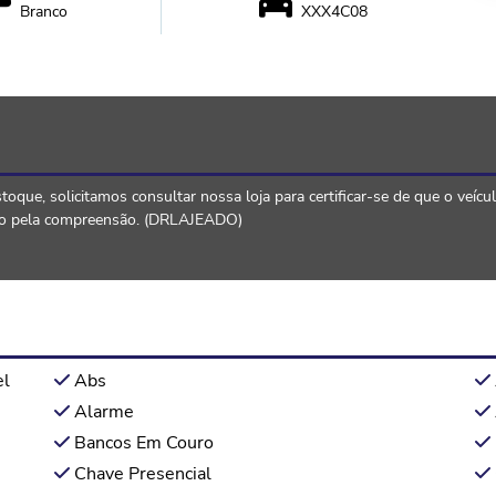
Branco
XXX4C08
que, solicitamos consultar nossa loja para certificar-se de que o veícu
gado pela compreensão. (DRLAJEADO)
el
Abs
Alarme
Bancos Em Couro
Chave Presencial