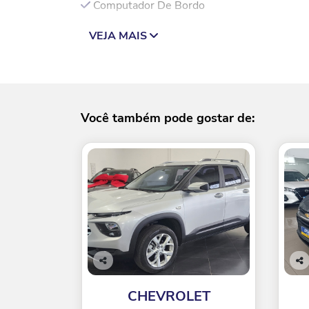
Computador De Bordo
VEJA MAIS
Você também pode gostar de:
Co
Co
mp
mp
CHEVROLET
arti
arti