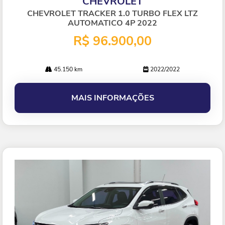
CHEVROLET
arti
lhe
CHEVROLET TRACKER 1.0 TURBO FLEX LTZ
AUTOMATICO 4P 2022
R$ 96.900,00
45.150 km
2022/2022
MAIS INFORMAÇÕES