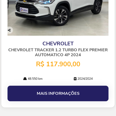
Co
mp
CHEVROLET
arti
lhe
CHEVROLET TRACKER 1.2 TURBO FLEX PREMIER
AUTOMATICO 4P 2024
R$ 117.900,00
48.550 km
2024/2024
MAIS INFORMAÇÕES