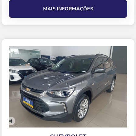
MAIS INFORMAÇÕES
Co
mp