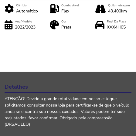
Câmbio
Combustível
Quilometragem
Automático
Flex
43.400km
Ano/Modelo
Cor
Final Da Placa
2022/2023
Prata
XXX4H05
Detalhes
ATENÇÃO! Devido a grande rotatividade em nosso estoque,
solicitamos consultar nossa loja para certificar-se de que o veículo
ainda se encontra sob nossos cuidados. Valores podem ter sido
reajustados, favor confirmar. Obrigado pela compreensão.
(DRSAOLEO)