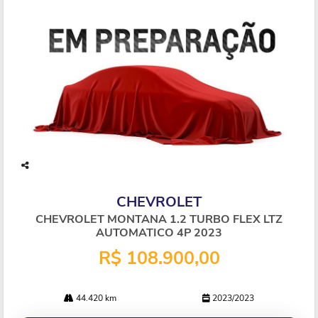
Co
mp
CHEVROLET
arti
lhe
CHEVROLET MONTANA 1.2 TURBO FLEX LTZ
AUTOMATICO 4P 2023
R$ 108.900,00
44.420 km
2023/2023