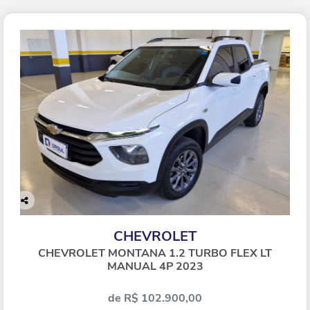
Co
mp
CHEVROLET
arti
lhe
CHEVROLET MONTANA 1.2 TURBO FLEX LT
MANUAL 4P 2023
de R$ 102.900,00