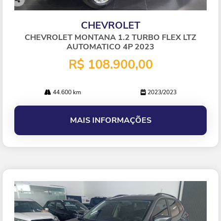
Co
mp
CHEVROLET
arti
lhe
CHEVROLET MONTANA 1.2 TURBO FLEX LTZ
AUTOMATICO 4P 2023
R$ 108.900,00
44.600 km
2023/2023
MAIS INFORMAÇÕES