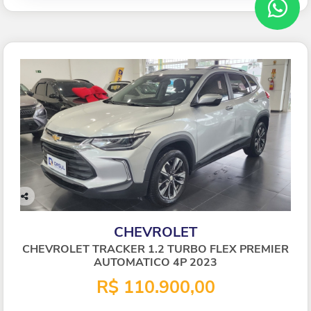
Co
mp
CHEVROLET
arti
lhe
CHEVROLET TRACKER 1.2 TURBO FLEX PREMIER
AUTOMATICO 4P 2023
R$ 110.900,00