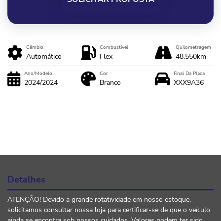
Câmbio
Combustível
Quilometragem
Automático
Flex
48.550km
Ano/Modelo
Cor
Final Da Placa
2024/2024
Branco
XXX9A36
Detalhes
ATENÇÃO! Devido a grande rotatividade em nosso estoque,
solicitamos consultar nossa loja para certificar-se de que o veículo
ainda se encontra sob nossos cuidados. Valores podem ter sido