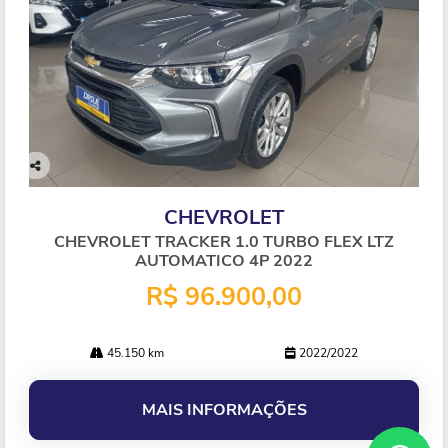
Co
mp
CHEVROLET
arti
lhe
CHEVROLET TRACKER 1.0 TURBO FLEX LTZ
AUTOMATICO 4P 2022
R$ 96.900,00
45.150 km
2022/2022
MAIS INFORMAÇÕES