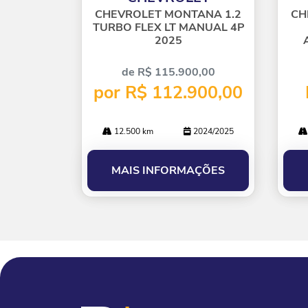
lhe
lhe
CHEVROLET MONTANA 1.2
CH
TURBO FLEX LT MANUAL 4P
2025
de R$ 115.900,00
por R$ 112.900,00
12.500 km
2024/2025
MAIS INFORMAÇÕES