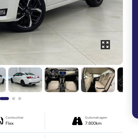
Combustível
Quilometragem
Flex
7.800km