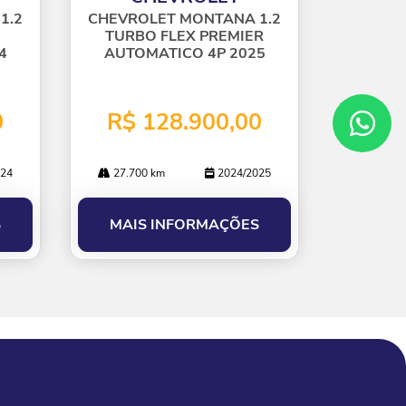
lhe
1.2
CHEVROLET MONTANA 1.2
TURBO FLEX PREMIER
4
AUTOMATICO 4P 2025
0
R$ 128.900,00
24
27.700 km
2024/2025
S
MAIS INFORMAÇÕES