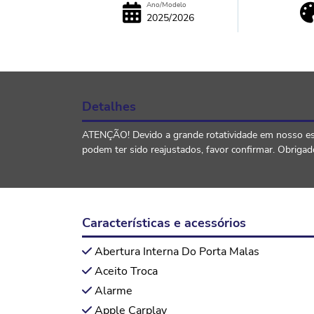
Ano/Modelo
2025/2026
Detalhes
ATENÇÃO! Devido a grande rotatividade em nosso esto
podem ter sido reajustados, favor confirmar. Obrig
Características e acessórios
Abertura Interna Do Porta Malas
Aceito Troca
Alarme
Apple Carplay