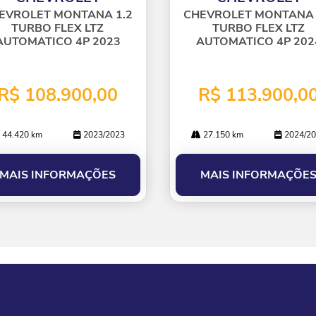
lhe
EVROLET MONTANA 1.2
CHEVROLET MONTANA 
TURBO FLEX LTZ
TURBO FLEX LTZ
AUTOMATICO 4P 2023
AUTOMATICO 4P 202
R$ 108.900,00
R$ 113.900,0
44.420 km
2023/2023
27.150 km
2024/20
MAIS INFORMAÇÕES
MAIS INFORMAÇÕE