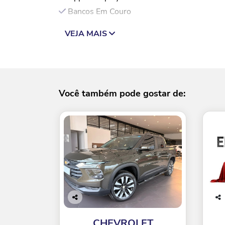
Bancos Em Couro
VEJA MAIS
Você também pode gostar de:
Co
Co
mp
mp
CHEVROLET
arti
arti