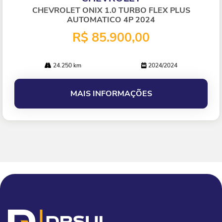
lhe
CHEVROLET ONIX 1.0 TURBO FLEX PLUS
AUTOMATICO 4P 2024
R$ 85.900,00
24.250 km
2024/2024
MAIS INFORMAÇÕES