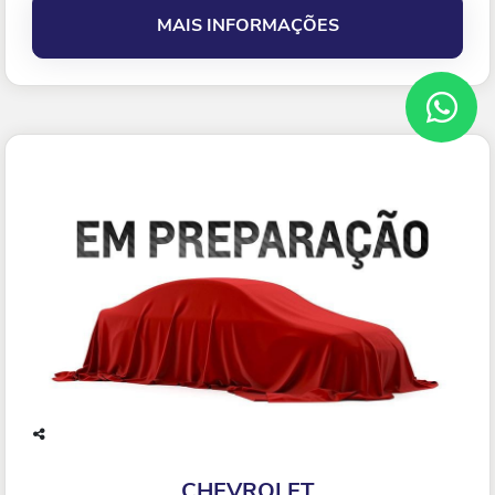
MAIS INFORMAÇÕES
Co
mp
CHEVROLET
arti