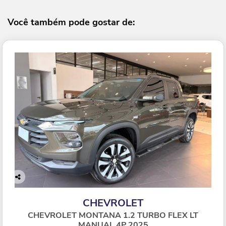
Você também pode gostar de:
Co
mp
CHEVROLET
arti
lhe
CHEVROLET MONTANA 1.2 TURBO FLEX LT
MANUAL 4P 2025