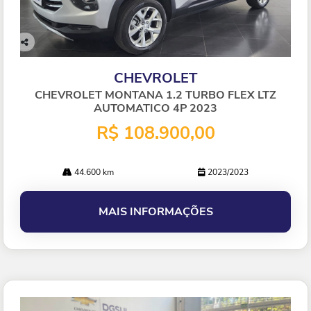
Co
mp
CHEVROLET
arti
lhe
CHEVROLET MONTANA 1.2 TURBO FLEX LTZ
AUTOMATICO 4P 2023
R$ 108.900,00
44.600 km
2023/2023
MAIS INFORMAÇÕES