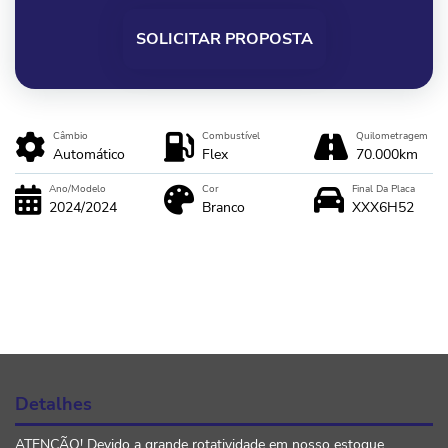
SOLICITAR PROPOSTA
Câmbio
Combustível
Quilometragem
Automático
Flex
70.000km
Ano/Modelo
Cor
Final Da Placa
2024/2024
Branco
XXX6H52
Detalhes
ATENÇÃO! Devido a grande rotatividade em nosso estoque,