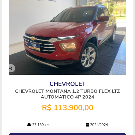
Co
mp
CHEVROLET
arti
lhe
CHEVROLET MONTANA 1.2 TURBO FLEX LTZ
AUTOMATICO 4P 2024
R$ 113.900,00
27.150 km
2024/2024