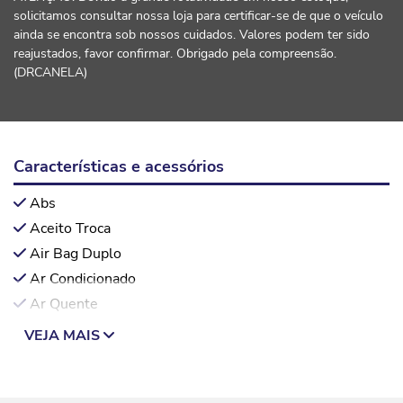
solicitamos consultar nossa loja para certificar-se de que o veículo
ainda se encontra sob nossos cuidados. Valores podem ter sido
reajustados, favor confirmar. Obrigado pela compreensão.
(DRCANELA)
Características e acessórios
Abs
Aceito Troca
Air Bag Duplo
Ar Condicionado
Ar Quente
VEJA MAIS