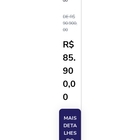
Do
DE R$
90.900,
00
R$
85.
90
0,0
0
MAIS
DETA
LHES