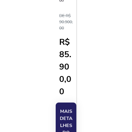
Do
DE R$
90.900,
00
R$
85.
90
0,0
0
MAIS
DETA
LHES