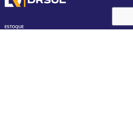
ESTOQUE
MAPA DO SITE
POLÍTICA DE PRIVACIDADE
DRSUL VEICULOS LTDA
CNPJ: 02.847.681/0001-53
Desacelere. Seu bem maior é a vida.
Desenvolvido pela DEALERSPACE ® Direitos Reservados.