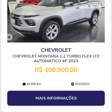
Co
mp
CHEVROLET
arti
lhe
CHEVROLET MONTANA 1.2 TURBO FLEX LTZ
AUTOMATICO 4P 2023
R$ 108.900,00
44.600 km
2023/2023
MAIS INFORMAÇÕES