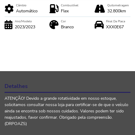
Câmbio
Combustível
Quilometragem
Automático
Flex
32.800km
Ano/Modelo
Cor
Final Da Placa
2023/2023
Branco
XXX0E67
Detalhes
ATENÇÃO! Devido a grande rotatividade em nosso estoque,
solicitamos consultar nossa loja para certificar-se de que o veículo
ainda se encontra sob nossos cuidados. Valores podem ter sido
reajustados, favor confirmar. Obrigado pela compreensão.
(DRPOAZS)