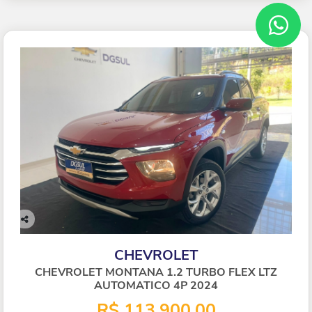
Co
mp
CHEVROLET
arti
lhe
CHEVROLET MONTANA 1.2 TURBO FLEX LTZ
AUTOMATICO 4P 2024
R$ 113.900,00