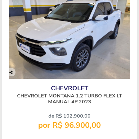
Co
mp
CHEVROLET
arti
lhe
CHEVROLET MONTANA 1.2 TURBO FLEX LT
MANUAL 4P 2023
de R$ 102.900,00
por R$ 96.900,00