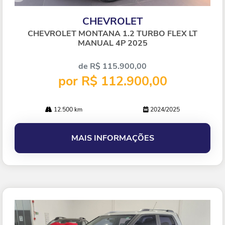
Co
mp
CHEVROLET
arti
lhe
CHEVROLET MONTANA 1.2 TURBO FLEX LT
MANUAL 4P 2025
de R$ 115.900,00
por R$ 112.900,00
12.500 km
2024/2025
MAIS INFORMAÇÕES