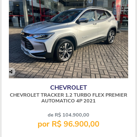
Co
mp
CHEVROLET
arti
lhe
CHEVROLET TRACKER 1.2 TURBO FLEX PREMIER
AUTOMATICO 4P 2021
de R$ 104.900,00
por R$ 96.900,00