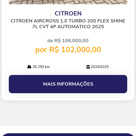
Co
mp
CITROEN
arti
lhe
CITROEN AIRCROSS 1.0 TURBO 200 FLEX SHINE
7L CVT 4P AUTOMATICO 2025
de R$ 106.000,00
por R$ 102.000,00
30.250 km
2024/2025
MAIS INFORMAÇÕES