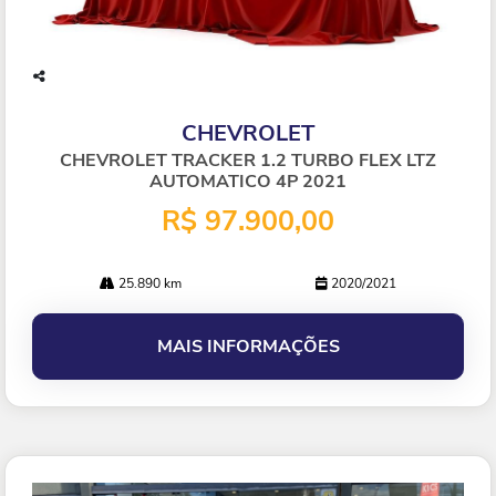
Co
mp
CHEVROLET
arti
lhe
CHEVROLET TRACKER 1.2 TURBO FLEX LTZ
AUTOMATICO 4P 2021
R$ 97.900,00
25.890 km
2020/2021
MAIS INFORMAÇÕES