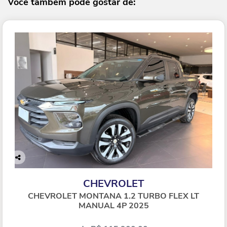
Você também pode gostar de:
Co
mp
CHEVROLET
arti
lhe
CHEVROLET MONTANA 1.2 TURBO FLEX LT
MANUAL 4P 2025