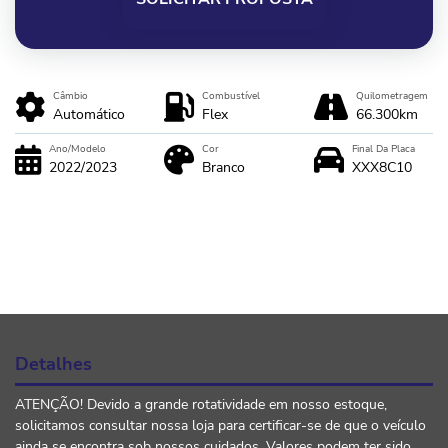
Câmbio
Combustível
Quilometragem
Automático
Flex
66.300km
Ano/Modelo
Cor
Final Da Placa
2022/2023
Branco
XXX8C10
Detalhes
ATENÇÃO! Devido a grande rotatividade em nosso estoque,
solicitamos consultar nossa loja para certificar-se de que o veículo
ainda se encontra sob nossos cuidados. Valores podem ter sido