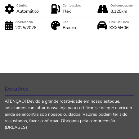
Câmbio
Combustível
Quilometragem
Automático
Flex
8.125km
Ano/Modelo
Cor
Final Da Placa
2025/2026
Branco
XXX5H06
Detalhes
ATENÇÃO! Devido a grande rotatividade em nosso estoque,
solicitamos consultar nossa loja para certificar-se de que o veículo
ainda se encontra sob nossos cuidados. Valores podem ter sido
reajustados, favor confirmar. Obrigado pela compreensão.
(DRLAGES)