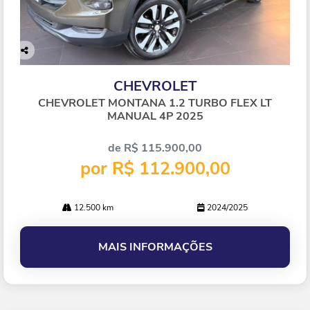
Co
mp
CHEVROLET
arti
lhe
CHEVROLET MONTANA 1.2 TURBO FLEX LT
MANUAL 4P 2025
de R$ 115.900,00
por R$ 112.900,00
12.500 km
2024/2025
MAIS INFORMAÇÕES