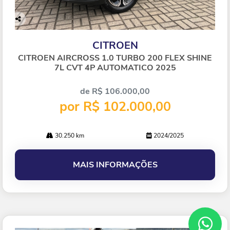
Co
mp
CITROEN
arti
lhe
CITROEN AIRCROSS 1.0 TURBO 200 FLEX SHINE
7L CVT 4P AUTOMATICO 2025
de R$ 106.000,00
por R$ 102.000,00
30.250 km
2024/2025
MAIS INFORMAÇÕES