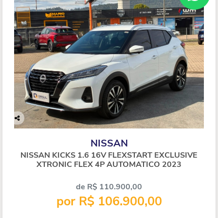
Co
mp
NISSAN
arti
lhe
NISSAN KICKS 1.6 16V FLEXSTART EXCLUSIVE
XTRONIC FLEX 4P AUTOMATICO 2023
de R$ 110.900,00
por R$ 106.900,00