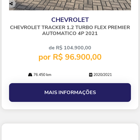
Co
mp
CHEVROLET
arti
lhe
CHEVROLET TRACKER 1.2 TURBO FLEX PREMIER
AUTOMATICO 4P 2021
de R$ 104.900,00
por R$ 96.900,00
76.450 km
2020/2021
MAIS INFORMAÇÕES