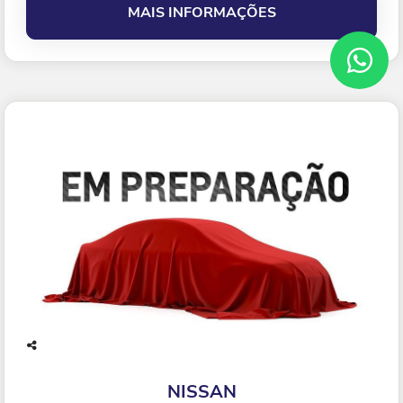
MAIS INFORMAÇÕES
Co
mp
NISSAN
arti