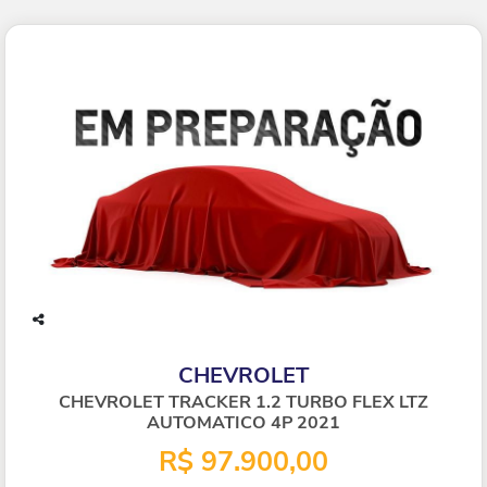
Co
mp
CHEVROLET
arti
lhe
CHEVROLET TRACKER 1.2 TURBO FLEX LTZ
AUTOMATICO 4P 2021
R$ 97.900,00