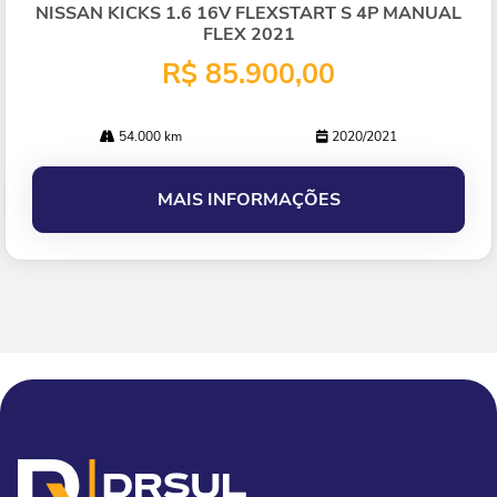
lhe
NISSAN KICKS 1.6 16V FLEXSTART S 4P MANUAL
FLEX 2021
R$ 85.900,00
54.000 km
2020/2021
MAIS INFORMAÇÕES