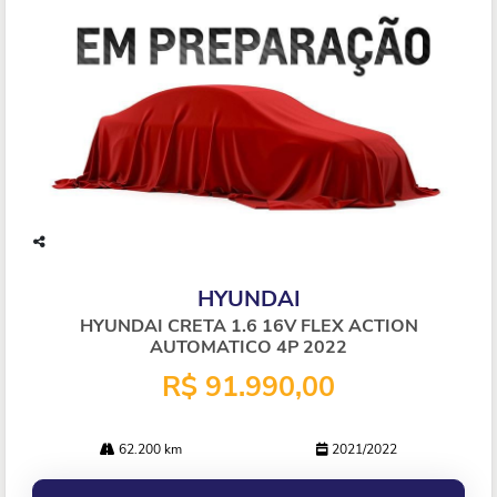
Co
mp
HYUNDAI
arti
lhe
HYUNDAI CRETA 1.6 16V FLEX ACTION
AUTOMATICO 4P 2022
R$ 91.990,00
62.200 km
2021/2022