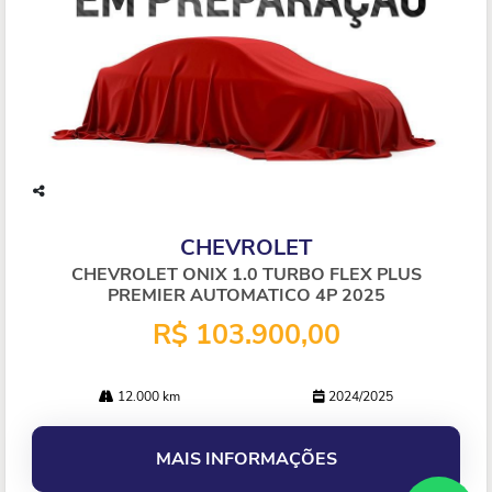
Co
mp
CHEVROLET
arti
lhe
CHEVROLET ONIX 1.0 TURBO FLEX PLUS
PREMIER AUTOMATICO 4P 2025
R$ 103.900,00
12.000 km
2024/2025
MAIS INFORMAÇÕES