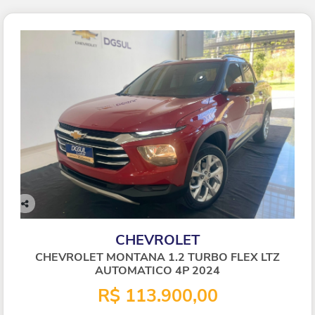
Co
mp
CHEVROLET
arti
lhe
CHEVROLET MONTANA 1.2 TURBO FLEX LTZ
AUTOMATICO 4P 2024
R$ 113.900,00