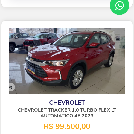
Co
mp
CHEVROLET
arti
lhe
CHEVROLET TRACKER 1.0 TURBO FLEX LT
AUTOMATICO 4P 2023
R$ 99.500,00