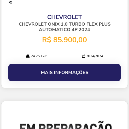
Co
mp
CHEVROLET
arti
lhe
CHEVROLET ONIX 1.0 TURBO FLEX PLUS
AUTOMATICO 4P 2024
R$ 85.900,00
24.250 km
2024/2024
MAIS INFORMAÇÕES