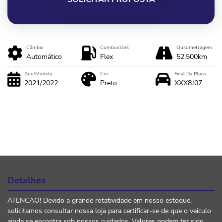
Câmbio
Combustível
Quilometragem
Automático
Flex
52.500km
Ano/Modelo
Cor
Final Da Placa
2021/2022
Preto
XXX8J07
Detalhes
ATENCAO! Devido a grande rotatividade em nosso estoque,
solicitamos consultar nossa loja para certificar-se de que o veiculo
ainda se encontra sob nossos cuidados. Valores podem ter sido