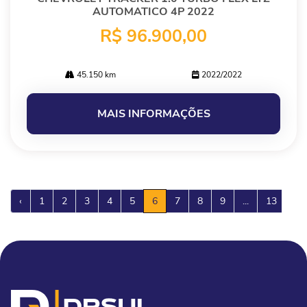
AUTOMATICO 4P 2022
R$ 96.900,00
45.150 km
2022/2022
MAIS INFORMAÇÕES
‹
1
2
3
4
5
6
7
8
9
...
13
›