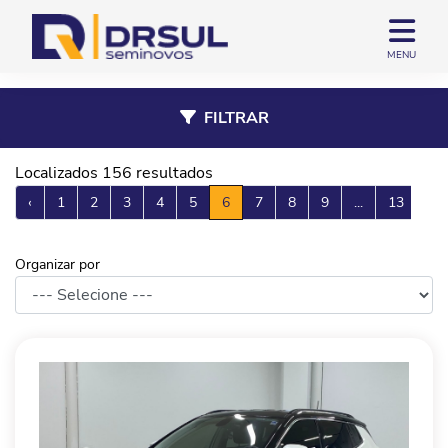
MENU
FILTRAR
Localizados 156 resultados
‹
1
2
3
4
5
6
7
8
9
...
13
›
Organizar por