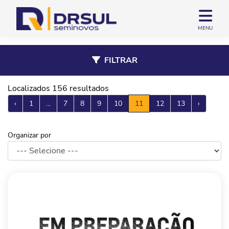
MENU
FILTRAR
Localizados 156 resultados
‹
1
...
7
8
9
10
11
12
13
›
Organizar por